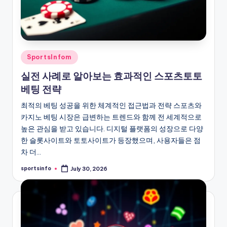
Posted
SportsInfom
in
실전 사례로 알아보는 효과적인 스포츠토토
베팅 전략
최적의 베팅 성공을 위한 체계적인 접근법과 전략 스포츠와
카지노 베팅 시장은 급변하는 트렌드와 함께 전 세계적으로
높은 관심을 받고 있습니다. 디지털 플랫폼의 성장으로 다양
한 슬롯사이트와 토토사이트가 등장했으며, 사용자들은 점
차 더…
sportsinfo
July 30, 2026
Posted
by