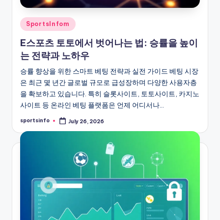
Posted
SportsInfom
in
E스포츠 토토에서 벗어나는 법: 승률을 높이
는 전략과 노하우
승률 향상을 위한 스마트 베팅 전략과 실전 가이드 베팅 시장
은 최근 몇 년간 글로벌 규모로 급성장하며 다양한 사용자층
을 확보하고 있습니다. 특히 슬롯사이트, 토토사이트, 카지노
사이트 등 온라인 베팅 플랫폼은 언제 어디서나…
sportsinfo
July 26, 2026
Posted
by