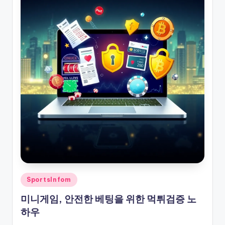
Posted
SportsInfom
in
미니게임, 안전한 베팅을 위한 먹튀검증 노
하우