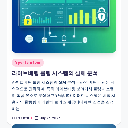
Posted
SportsInfom
in
라이브베팅 롤링 시스템의 실체 분석
라이브베팅 롤링 시스템의 실체 분석 온라인 베팅 시장은 지
속적으로 진화하며, 특히 라이브베팅 분야에서 롤링 시스템
이 핵심 요소로 부상하고 있습니다. 이러한 시스템은 베팅 사
용자의 활동량에 기반해 보너스 제공이나 혜택 산정을 결정
하는…
sportsinfo
July 26, 2026
Posted
by