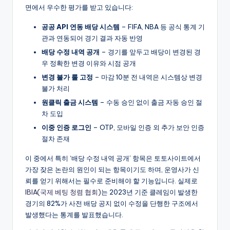
면에서 우수한 평가를 받고 있습니다:
공공 API 연동 배당 시스템
– FIFA, NBA 등 공식 통계 기
관과 연동되어 경기 결과 자동 반영
배당 수정 내역 공개
– 경기를 앞두고 배당이 변경된 경
우 정확한 변경 이유와 시점 공개
변경 불가 룰 고정
– 마감 10분 전 내역은 시스템상 변경
불가 처리
원클릭 출금 시스템
– 수동 승인 없이 출금 자동 승인 절
차 도입
이중 인증 로그인
– OTP, 모바일 인증 외 추가 보안 인증
절차 존재
이 중에서 특히 ‘배당 수정 내역 공개’ 항목은 토토사이트에서
가장 잦은 논란의 원인이 되는 항목이기도 하며, 운영사가 신
뢰를 얻기 위해서는 필수로 준비해야 할 기능입니다. 실제로
IBIA(국제 베팅 청렴 협회)
는 2023년 기준 클레임이 발생한
경기의 82%가 사전 배당 공지 없이 수정을 단행한 구조에서
발생했다는 통계를 발표했습니다.