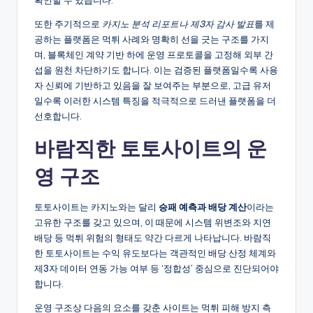
또한 주기적으로
카지노 분석 리포트나 제3자 감사 발표
를 제
공하는 플랫폼은 먹튀 사례와 명확히 선을 긋는 구조를 가지
며, 블록체인 계약 기반 하에 운영 프로토콜을 고정해 외부 간
섭을 원천 차단하기도 합니다. 이는 검증된 플랫폼일수록 사용
자 신뢰에 기반하고 있음을 잘 보여주는 부분으로, 고급 유저
일수록 이러한 시스템 특징을 적극적으로 드러낸 플랫폼을 더
선호합니다.
바람직한 토토사이트의 운
영 구조
토토사이트는 카지노와는 달리
승패 예측과 배당 계산
이라는
고유한 구조를 갖고 있으며, 이 때문에 시스템 위변조와 지연
배당 등 먹튀 위험의 형태도 약간 다르게 나타납니다. 바람직
한 토토사이트는 수익 유도보다는 객관적인 배당 산정 체계와
제3자 데이터 연동 가능 여부 등 ‘정합성’ 중심으로 진단되어야
합니다.
운영 구조상 다음의 요소를 갖춘 사이트는 먹튀 피해 방지 측