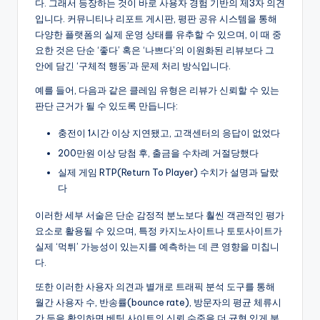
다. 그래서 등장하는 것이 바로 사용자 경험 기반의 제3자 의견
입니다. 커뮤니티나 리포트 게시판, 평판 공유 시스템을 통해
다양한 플랫폼의 실제 운영 상태를 유추할 수 있으며, 이 때 중
요한 것은 단순 ‘좋다’ 혹은 ‘나쁘다’의 이원화된 리뷰보다 그
안에 담긴 ‘구체적 행동’과 문제 처리 방식입니다.
예를 들어, 다음과 같은 클레임 유형은 리뷰가 신뢰할 수 있는
판단 근거가 될 수 있도록 만듭니다:
충전이 1시간 이상 지연됐고, 고객센터의 응답이 없었다
200만원 이상 당첨 후, 출금을 수차례 거절당했다
실제 게임 RTP(Return To Player) 수치가 설명과 달랐
다
이러한 세부 서술은 단순 감정적 분노보다 훨씬 객관적인 평가
요소로 활용될 수 있으며, 특정 카지노사이트나 토토사이트가
실제 ‘먹튀’ 가능성이 있는지를 예측하는 데 큰 영향을 미칩니
다.
또한 이러한 사용자 의견과 별개로 트래픽 분석 도구를 통해
월간 사용자 수, 반송률(bounce rate), 방문자의 평균 체류시
간 등을 확인하면 베팅 사이트의 신뢰 수준을 더 균형 있게 분