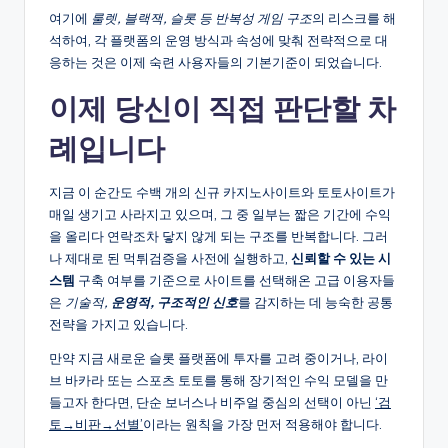
여기에
룰렛, 블랙잭, 슬롯 등 반복성 게임 구조
의 리스크를 해
석하여, 각 플랫폼의 운영 방식과 속성에 맞춰 전략적으로 대
응하는 것은 이제 숙련 사용자들의 기본기준이 되었습니다.
이제 당신이 직접 판단할 차
례입니다
지금 이 순간도 수백 개의 신규 카지노사이트와 토토사이트가
매일 생기고 사라지고 있으며, 그 중 일부는 짧은 기간에 수익
을 올리다 연락조차 닿지 않게 되는 구조를 반복합니다. 그러
나 제대로 된 먹튀검증을 사전에 실행하고,
신뢰할 수 있는 시
스템
구축 여부를 기준으로 사이트를 선택해온 고급 이용자들
은
기술적,
운영적, 구조적인 신호
를 감지하는 데 능숙한 공통
전략을 가지고 있습니다.
만약 지금 새로운 슬롯 플랫폼에 투자를 고려 중이거나, 라이
브 바카라 또는 스포츠 토토를 통해 장기적인 수익 모델을 만
들고자 한다면, 단순 보너스나 비주얼 중심의 선택이 아닌
‘검
토→비판→선별’
이라는 원칙을 가장 먼저 적용해야 합니다.