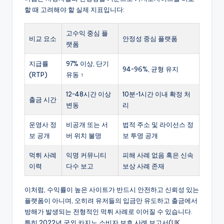
할 때 고려해야 할 실제 지표입니다:
고수익 중심 플
비교 요소
안정성 중심 플랫폼
랫폼
지급률
97% 이상, 단기
94~96%, 균형 유지
(RTP)
유동 ↑
12~48시간 이상
10분~1시간 이내 확정 처
출금 시간
변동
리
운영사 정
비공개 또는 서
법적 주소 및 라이선스 정
보 공개
버 위치 불명
보 투명 공개
먹튀 사례
익명 커뮤니티
피해 사례 없음 혹은 신속
이력
다수 보고
보상 사례 존재
이처럼, 수익률이 높은 사이트가 반드시 안전하고 신뢰성 있는
플랫폼이 아니며, 오히려 유저들의 입금만 유도하고 출금에서
방해가 발생되는 전형적인 먹튀 사례로 이어질 수 있습니다.
특히 2022년 국외 카지노 소비자 보호 사례 보고서(
UK