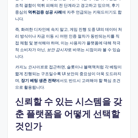
조적 결함이 먹튀 피해의 전 단계라고 경고하고 있으며, 후기
중심의
먹튀검증 성공 사례
에 자주 언급되는 키워드이기도 합
니다.
즉, 화려한 디자인에 속지 말고, 게임 진행 도중 UI의 데이터 처
리 방식이나 자금 이동 시 어떤 인증 절차가 동반되는지를 직
접 체험 및 분석해야 하며, 이는 사용자가 플랫폼에 대해 적극
적 소비자가 아닌,
보안 감시자
로 바뀌는 시점이라 볼 수 있습
니다.
카지노 인사이트
로 접근하면, 슬롯이나 블랙잭처럼 각 베팅이
짧게 진행되는 구조일수록 UI 보안의 중요성이 더욱 도드라지
며,
장기 베팅 생존 전략
에서도 반드시 고려해야 할 핵심 조건
으로 활용됩니다.
신뢰할 수 있는 시스템을 갖
춘 플랫폼을 어떻게 선택할
것인가