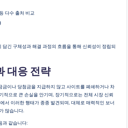
등 다수 출처 비교
)
안에 담긴 구체성과 해결 과정의 흐름을 통해 신뢰성이 정립되
과 대응 전략
금금이나 당첨금을 지급하지 않고 사이트를 폐쇄하거나 차
기적으로 큰 손실을 안기며, 장기적으로는 전체 시장 신뢰
폼에서 이러한 행태가 종종 발견되며, 대체로 매력적인 보너
가 많습니다.
음과 같습니다: