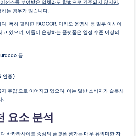
라이선스를 부여받은 업체라도 합법으로 간주되지 않지만
,
하는 경우가 많습니다.
 특히 필리핀 PAGCOR, 마카오 운영사 등 일부 아시아
고 있으며, 이들이 운영하는 플랫폼은 일정 수준 이상의
Curacao 등
G 인증)
용자 유입’으로 이어지고 있으며, 이는 일반 소비자가 슬롯사
.
천 요소 분석
롯과 바카라사이트 중심의 플랫폼 평가는 매우 유의미한 자