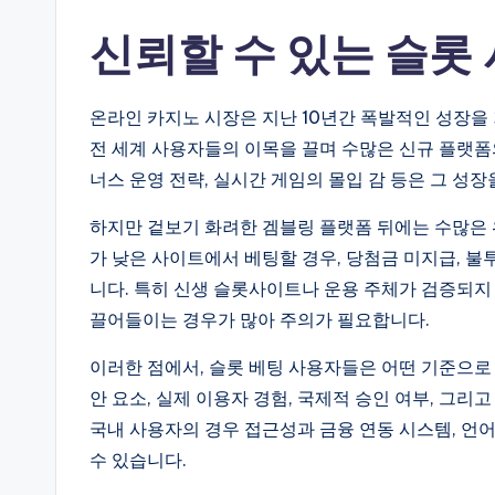
신뢰할 수 있는 슬롯
온라인 카지노 시장은 지난 10년간 폭발적인 성장을
전 세계 사용자들의 이목을 끌며 수많은 신규 플랫
너스 운영 전략, 실시간 게임의 몰입 감 등은 그 성
하지만 겉보기 화려한 겜블링 플랫폼 뒤에는 수많은
가 낮은 사이트에서 베팅할 경우, 당첨금 미지급, 불
니다. 특히 신생 슬롯사이트나 운용 주체가 검증되
끌어들이는 경우가 많아 주의가 필요합니다.
이러한 점에서, 슬롯 베팅 사용자들은 어떤 기준으로
안 요소, 실제 이용자 경험, 국제적 승인 여부, 그
국내 사용자의 경우 접근성과 금융 연동 시스템, 언어
수 있습니다.