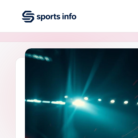
Skip
to
스
content
포
츠
인
포
메
이
션