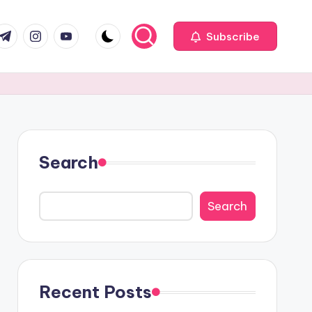
com
r.com
.me
instagram.com
youtube.com
Subscribe
Search
Search
Recent Posts