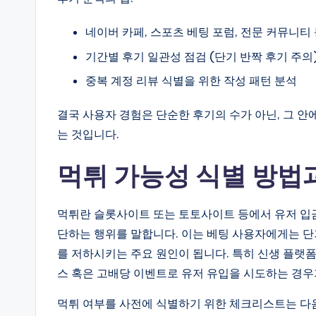
네이버 카페, 스포츠 베팅 포럼, 전문 커뮤니티 
기간별 후기 일관성 점검 (단기 반짝 후기 주의
중복 계정 리뷰 식별을 위한 작성 패턴 분석
결국 사용자 경험은 단순한 후기의 수가 아닌, 그 
는 것입니다.
먹튀 가능성 식별 방법
먹튀란 슬롯사이트 또는 토토사이트 등에서 유저 입
단하는 행위를 말합니다. 이는 베팅 사용자에게는 단
를 저하시키는 주요 원인이 됩니다. 특히 신생 플랫
스 혹은 고배당 이벤트로 유저 유입을 시도하는 경우
먹튀 여부를 사전에 식별하기 위한 체크리스트는 다