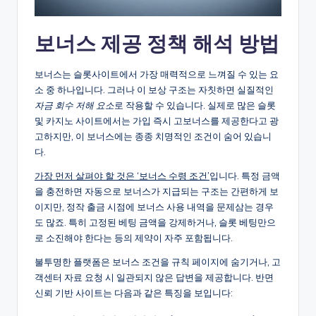
보너스 제공 정책 해석 방법
보너스는 슬롯사이트에서 가장 매력적으로 느껴질 수 있는 요
소 중 하나입니다. 그러나 이 보상 구조는 자칫하면 실질적인
자금 회수 저해 요소
로 작용할 수 있습니다. 실제로 많은 슬롯
및 카지노 사이트에서는 가입 즉시 고보너스를 제공한다고 광
고하지만, 이 보너스에는 종종 치명적인 조건이 숨어 있습니
다.
가장 먼저 살펴야 할 것은 ‘보너스 수령 조건’
입니다. 특정 금액
을 충전하면 자동으로 보너스가 지급되는 구조는 간편하게 보
이지만, 정작 출금 시점에 보너스 사용 내역을 문제삼는 경우
도 많죠. 특히 고정된 베팅 금액을 강제하거나, 슬롯 베팅만으
로 소진해야 한다는 등의 제약이 자주 포함됩니다.
불투명한 플랫폼은 보너스 조건을 규칙 페이지에 숨기거나, 고
객센터 자료 요청 시 일관되지 않은 답변을 제공합니다. 반면
신뢰 기반 사이트는 다음과 같은 특징을 보입니다: