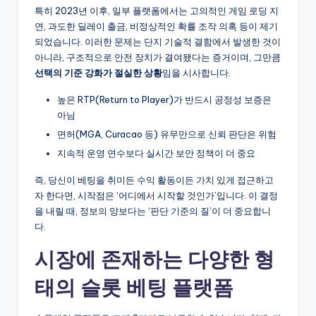
특히 2023년 이후, 일부 플랫폼에서는 고의적인 게임 로딩 지
연, 과도한 딜레이 출금, 비정상적인 확률 조작 의혹 등이 제기
되었습니다. 이러한 문제는 단지 기술적 결함에서 발생한 것이
아니라, 구조적으로 안전 장치가 결여됐다는 증거이며, 그만큼
선택의 기준 강화가 절실한 상황
임을 시사합니다.
높은 RTP(Return to Player)가 반드시 공정성 보증은
아님
면허(MGA, Curacao 등) 유무만으로 신뢰 판단은 위험
지속적 운영 연수보다 실시간 보안 정책이 더 중요
즉, 당신이 베팅을 취미든 수익 활동이든 가치 있게 접근하고
자 한다면, 시작점은 ‘어디에서 시작할 것인가’입니다. 이 결정
을 내릴 때, 정보의 양보다는 ‘판단 기준의 질’이 더 중요합니
다.
시장에 존재하는 다양한 형
태의 슬롯 베팅 플랫폼