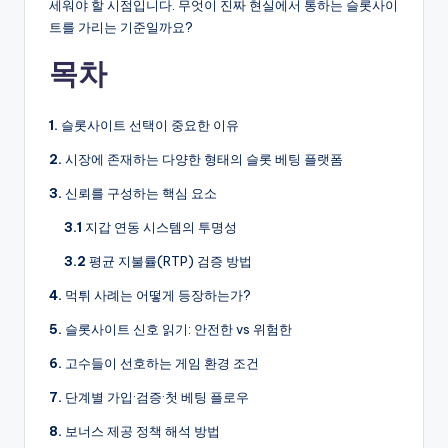
세워야 할 시점입니다. 무엇이 진짜 현실에서 통하는 슬롯사이
트를 가리는 기준일까요?
목차
1.
슬롯사이트 선택이 중요한 이유
2.
시장에 존재하는 다양한 형태의 슬롯 베팅 플랫폼
3.
신뢰를 구성하는 핵심 요소
3.1
지갑 연동 시스템의 투명성
3.2
평균 지불률(RTP) 검증 방법
4.
먹튀 사례는 어떻게 등장하는가?
5.
슬롯사이트 신호 읽기: 안전한 vs 위험한
6.
고수들이 선호하는 게임 환경 조건
7.
단계별 가입·검증·첫 베팅 플로우
8.
보너스 제공 정책 해석 방법