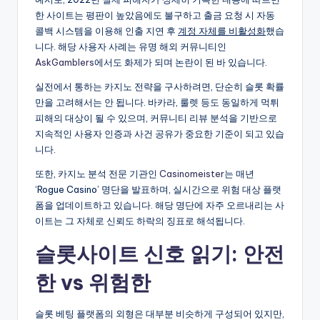
한 사이트는 평판이 높았음에도 불구하고 출금 요청 시 자동
콜백 시스템을 이용해 인출 지연 후
계정 자체를 비활성화
했습
니다. 해당 사용자 사례는 유명 해외 커뮤니티인
AskGamblers
에서도 화제가 되며 논란이 된 바 있습니다.
실전에서 통하는 카지노 전략을 구사하려면, 단순히 슬롯 확률
만을 고려해서는 안 됩니다. 바카라, 룰렛 등도 동일하게 먹튀
피해의 대상이 될 수 있으며, 커뮤니티 리뷰 분석을 기반으로
지속적인 사용자 인증과 사건 공유가 중요한 기준이 되고 있습
니다.
또한, 카지노 분석 전문 기관인
Casinomeister
는 매년
‘Rogue Casino’ 명단을 발표하며, 실시간으로 위험 대상 플랫
폼을 업데이트하고 있습니다. 해당 명단에 자주 오르내리는 사
이트는 그 자체로 신뢰도 하락의 징표로 해석됩니다.
슬롯사이트 신호 읽기: 안전
한 vs 위험한
슬롯 베팅 플랫폼의 외형은 대부분 비슷하게 구성되어 있지만,