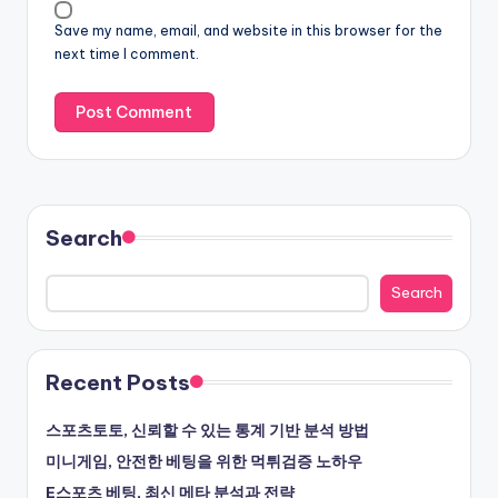
Save my name, email, and website in this browser for the
next time I comment.
Search
Search
Recent Posts
스포츠토토, 신뢰할 수 있는 통계 기반 분석 방법
미니게임, 안전한 베팅을 위한 먹튀검증 노하우
E스포츠 베팅, 최신 메타 분석과 전략