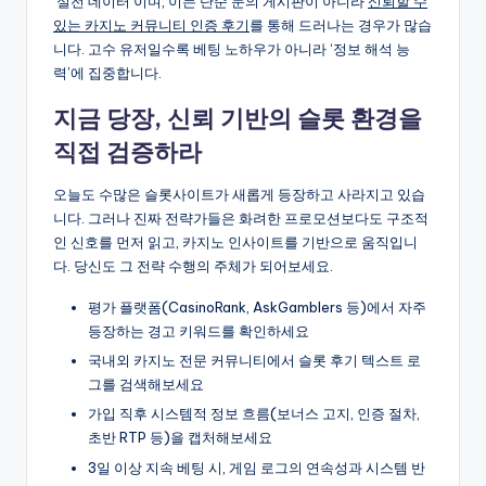
‘실전 데이터’이며, 이는 단순 문의 게시판이 아니라
신뢰할 수
있는 카지노 커뮤니티 인증 후기
를 통해 드러나는 경우가 많습
니다. 고수 유저일수록 베팅 노하우가 아니라 ‘정보 해석 능
력’에 집중합니다.
지금 당장, 신뢰 기반의 슬롯 환경을
직접 검증하라
오늘도 수많은 슬롯사이트가 새롭게 등장하고 사라지고 있습
니다. 그러나 진짜 전략가들은 화려한 프로모션보다도 구조적
인 신호를 먼저 읽고, 카지노 인사이트를 기반으로 움직입니
다. 당신도 그 전략 수행의 주체가 되어보세요.
평가 플랫폼(CasinoRank, AskGamblers 등)에서 자주
등장하는 경고 키워드를 확인하세요
국내외 카지노 전문 커뮤니티에서 슬롯 후기 텍스트 로
그를 검색해보세요
가입 직후 시스템적 정보 흐름(보너스 고지, 인증 절차,
초반 RTP 등)을 캡처해보세요
3일 이상 지속 베팅 시, 게임 로그의 연속성과 시스템 반