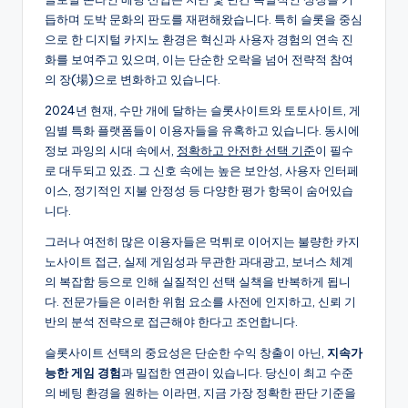
듭하며 도박 문화의 판도를 재편해왔습니다. 특히 슬롯을 중심
으로 한 디지털 카지노 환경은 혁신과 사용자 경험의 연속 진
화를 보여주고 있으며, 이는 단순한 오락을 넘어 전략적 참여
의 장(場)으로 변화하고 있습니다.
2024년 현재, 수만 개에 달하는 슬롯사이트와 토토사이트, 게
임별 특화 플랫폼들이 이용자들을 유혹하고 있습니다. 동시에
정보 과잉의 시대 속에서,
정확하고 안전한 선택 기준
이 필수
로 대두되고 있죠. 그 신호 속에는 높은 보안성, 사용자 인터페
이스, 정기적인 지불 안정성 등 다양한 평가 항목이 숨어있습
니다.
그러나 여전히 많은 이용자들은 먹튀로 이어지는 불량한 카지
노사이트 접근, 실제 게임성과 무관한 과대광고, 보너스 체계
의 복잡함 등으로 인해 실질적인 선택 실책을 반복하게 됩니
다. 전문가들은 이러한 위험 요소를 사전에 인지하고, 신뢰 기
반의 분석 전략으로 접근해야 한다고 조언합니다.
슬롯사이트 선택의 중요성은 단순한 수익 창출이 아닌,
지속가
능한 게임 경험
과 밀접한 연관이 있습니다. 당신이 최고 수준
의 베팅 환경을 원하는 이라면, 지금 가장 정확한 판단 기준을