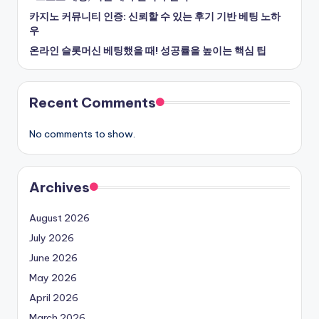
카지노 커뮤니티 인증: 신뢰할 수 있는 후기 기반 베팅 노하
우
온라인 슬롯머신 베팅했을 때! 성공률을 높이는 핵심 팁
Recent Comments
No comments to show.
Archives
August 2026
July 2026
June 2026
May 2026
April 2026
March 2026