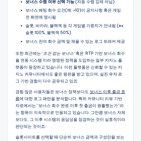
보너스 수령 여부 선택 가능
(자동 수령 강제 아님)
보너스 베팅 회수 요건(예: ×10)이 공지사항 혹은 게임
전 화면에 명시됨
슬롯, 바카라, 블랙잭 등 각 게임별 가중치가 안내됨 (ex.
슬롯 100%, 블랙잭 50%)
보너스 잔여 회수 금액 및 채울 수 있는 로그 트래커 제공
또한 최근에는
‘조건 없는 보너스’
혹은 ‘RTP 기반 보너스 회수
율 연동 시스템’이라 명명된 정책을 도입하는 일부 카지노 플
랫폼이 등장하고 있습니다. 이런 플랫폼은 신뢰할 수 있는 카
지노 커뮤니티에서도 좋은 평판을 받고 있으며, 실전 유저 로
그 기반 경험이 다수 공유되고 있죠.
경험 많은 사용자들은 보너스 정책보다도
보너스 이후 출금 흐
름
에 대한 로그 패턴을 분석합니다. 특히 커뮤니티 리뷰 기반
자료에서는 “보너스 회수 완료 이후 첫 출금이 원활했는가”라
는 항목이 지속적으로 인용되고 있습니다. 그만큼 보너스 자체
보다도, 그 이후 시스템의 응답성을 점검하는 것이 실효적이라
판단되는 것이죠.
슬롯사이트를 선택할 때 단순히 보너스 금액과 구성만을 보는