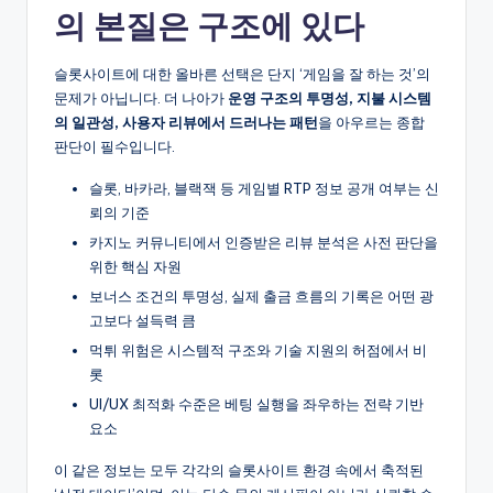
의 본질은 구조에 있다
슬롯사이트에 대한 올바른 선택은 단지 ‘게임을 잘 하는 것’의
문제가 아닙니다. 더 나아가
운영 구조의 투명성, 지불 시스템
의 일관성, 사용자 리뷰에서 드러나는 패턴
을 아우르는 종합
판단이 필수입니다.
슬롯, 바카라, 블랙잭 등 게임별 RTP 정보 공개 여부는 신
뢰의 기준
카지노 커뮤니티에서 인증받은 리뷰 분석은 사전 판단을
위한 핵심 자원
보너스 조건의 투명성, 실제 출금 흐름의 기록은 어떤 광
고보다 설득력 큼
먹튀 위험은 시스템적 구조와 기술 지원의 허점에서 비
롯
UI/UX 최적화 수준은 베팅 실행을 좌우하는 전략 기반
요소
이 같은 정보는 모두 각각의 슬롯사이트 환경 속에서 축적된