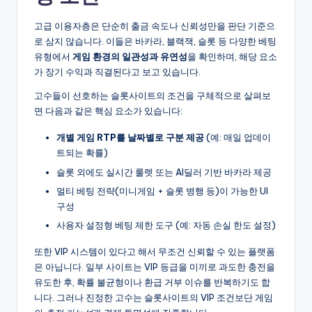
고급 이용자층은 단순히 출금 속도나 신뢰성만을 판단 기준으
로 삼지 않습니다. 이들은 바카라, 블랙잭, 슬롯 등 다양한 베팅
유형에서
게임 환경의 일관성과 유연성
을 확인하며, 해당 요소
가 장기 수익과 직결된다고 보고 있습니다.
고수들이 선호하는 슬롯사이트의 조건을 구체적으로 살펴보
면 다음과 같은 핵심 요소가 있습니다:
개별 게임 RTP를 날짜별로 구분 제공
(예: 매일 업데이
트되는 확률)
슬롯 외에도 실시간 룰렛 또는 AI딜러 기반 바카라 제공
멀티 베팅 전략(미니게임 + 슬롯 병행 등)이 가능한 UI
구성
사용자 설정형 베팅 제한 도구 (예: 자동 손실 한도 설정)
또한 VIP 시스템이 있다고 해서 무조건 신뢰할 수 있는 플랫폼
은 아닙니다. 일부 사이트는 VIP 등급을 미끼로 과도한 충전을
유도한 후, 확률 불균형이나 환급 거부 이슈를 반복하기도 합
니다. 그러나 진정한 고수는 슬롯사이트의 VIP 조건보단 게임