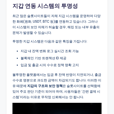
지갑 연동 시스템의 투명성
최근 많은 슬롯사이트들이 자체 지갑 시스템을 운영하며 다양
한 화폐(원화, USDT, BTC 등)를 연동하고 있습니다. 그러나
이 시스템의 보안 자체가 허술할 경우, 해킹 또는 내부 유출의
문제가 발생할 수 있습니다.
투명한 지갑 시스템은 다음과 같은 특징을 가집니다:
지갑 내 잔액 변화 로그 실시간 조회 가능
블록체인 기반 트랜잭션 ID 제공
입금 및 출금 시의 수수료 정책 명확 고지
불투명한 플랫폼에서는 입금 후 잔액 반영이 지연되거나, 출금
수수료 명분으로 과도한 금액이 차감되기도 합니다. 이러한 이
유 때문에
지갑의 구조와 보안 정책
은 슬롯사이트를 선택함에
있어 주요 판단 기준이 되어야 하며, 사용자들은 ‘간편 결제 시
스템’이라는 이유로 무작정 신뢰해서는 안 됩니다.