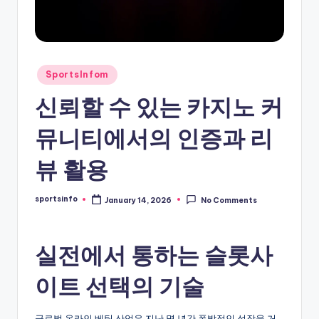
Posted
SportsInfom
in
신뢰할 수 있는 카지노 커
뮤니티에서의 인증과 리
뷰 활용
sportsinfo
January 14, 2026
No Comments
Posted
by
실전에서 통하는 슬롯사
이트 선택의 기술
글로벌 온라인 베팅 산업은 지난 몇 년간 폭발적인 성장을 거