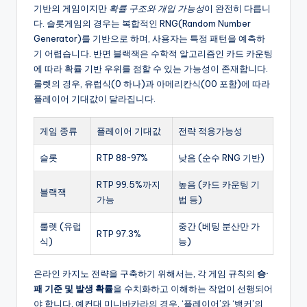
기반의 게임이지만
확률 구조와 개입 가능성
이 완전히 다릅니
다. 슬롯게임의 경우는 복합적인 RNG(Random Number
Generator)를 기반으로 하며, 사용자는 특정 패턴을 예측하
기 어렵습니다. 반면 블랙잭은 수학적 알고리즘인 카드 카운팅
에 따라 확률 기반 우위를 점할 수 있는 가능성이 존재합니다.
룰렛의 경우, 유럽식(0 하나)과 아메리칸식(00 포함)에 따라
플레이어 기대값이 달라집니다.
게임 종류
플레이어 기대값
전략 적용가능성
슬롯
RTP 88~97%
낮음 (순수 RNG 기반)
RTP 99.5%까지
높음 (카드 카운팅 기
블랙잭
가능
법 등)
룰렛 (유럽
중간 (베팅 분산만 가
RTP 97.3%
식)
능)
온라인 카지노 전략을 구축하기 위해서는, 각 게임 규칙의
승·
패 기준 및 발생 확률
을 수치화하고 이해하는 작업이 선행되어
야 합니다. 예컨대 미니바카라의 경우, ‘플레이어’와 ‘뱅커’의