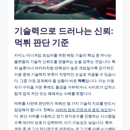
기술력으로 드러나는 신뢰:
먹튀 판단 기준
카지노 미니게임 초심자를 위한 베팅 기술의 핵심 중 하나는
플랫폼의 기술적 신뢰도를 판별하는 눈을 갖추는 것입니다. 특
히 슬롯이나 바카라처럼 반복성이 높은 게임일수록 장기적인
이용 중에 기술력의 부족이 치명적인 손실로 귀결될 수 있습니
다. 그중 가장 경계해야 할 상황이 바로
먹튀
입니다. 이는 이용
자가 수익을 거둔 후에도 출금을 거부하거나, 사이트가 갑작스
럽게 접속 차단 또는 폐쇄되는 사례를 뜻합니다.
먹튀를 사전에 판단하기 위해선 몇 가지 기술적 지표를 반드시
점검해야 합니다. 첫째는
서버의 접속 안정성과 로딩 속도
입니
다. 분산 서버를 사용하고 정기 유지보수를 진행하는 시스템일
수록 데이터 보호가 강력하며, 사기 가능성도 낮습니다. 특히
게임 중 로그가 정기적으로 저장되는
로그 기록 이력 시스템
이