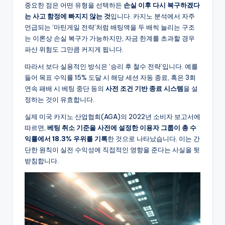
중요한 점은 어떤 유형을 선택하든
손실 이후 다시 복구하겠다
는 사고 함정에 빠지지 않는 것
입니다. 카지노 분석에서 자주
언급되는 ‘마틴게일 전략’처럼 배팅액을 두 배씩 늘리는 구조
는 이론상 손실 복구가 가능하지만, 자금 한계를 초과할 경우
파산 위험도 그만큼 커지게 됩니다.
따라서 보다 실용적인 방식은 ‘승리 후 철수 전략’입니다. 예를
들어 목표 수익률 15% 도달 시 해당 세션 자동 종료, 혹은 3회
연속 패배 시 베팅 중단 등의
사전 조건 기반 종료 시스템
을 설
정하는 것이 유효합니다.
실제 미국 카지노 산업협회(AGA)의 2022년 소비자 보고서에
따르면,
베팅 취소 기준을 사전에 설정한 이용자 그룹이 총 수
익률에서 18.3% 우위를 기록
한 것으로 나타났습니다. 이는 간
단한 원칙이 실전 수익성에 직접적인 영향을 준다는 사실을 뒷
받침합니다.