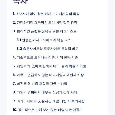
목차
1.
초보자가 많이 찾는 카지노 미니게임의 특징
2.
간단하지만 효과적인 초기 베팅 접근 전략
3.
합리적인 플랫폼 선택을 위한 체크리스트
3.1
인증된 카지노사이트의 핵심 요소
3.2
슬롯사이트와 토토사이트 유의점 비교
4.
기술력으로 드러나는 신뢰: 먹튀 판단 기준
5.
게임 이해 없이 배팅하지 마라: 룰과 확률의 역할
6.
아무도 언급하지 않는 미니게임의 패턴과 허상
7.
실전 베팅 비중 조절과 자금 분산법
8.
타인의 경험에서 배우는 성공과 실패 사례
9.
바카라사이트 및 실시간 게임 베팅 시 주의사항
10.
장기적으로 손해 보지 않는 베팅 습관 만들기