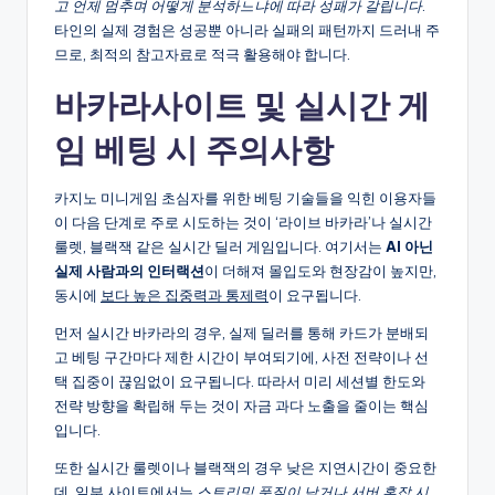
고 언제 멈추며 어떻게 분석하느냐에 따라 성패가 갈립니다
.
타인의 실제 경험은 성공뿐 아니라 실패의 패턴까지 드러내 주
므로, 최적의 참고자료로 적극 활용해야 합니다.
바카라사이트 및 실시간 게
임 베팅 시 주의사항
카지노 미니게임 초심자를 위한 베팅 기술들을 익힌 이용자들
이 다음 단계로 주로 시도하는 것이 ‘라이브 바카라’나 실시간
룰렛, 블랙잭 같은 실시간 딜러 게임입니다. 여기서는
AI 아닌
실제 사람과의 인터랙션
이 더해져 몰입도와 현장감이 높지만,
동시에
보다 높은 집중력과 통제력
이 요구됩니다.
먼저 실시간 바카라의 경우, 실제 딜러를 통해 카드가 분배되
고 베팅 구간마다 제한 시간이 부여되기에, 사전 전략이나 선
택 집중이 끊임없이 요구됩니다. 따라서 미리 세션별 한도와
전략 방향을 확립해 두는 것이 자금 과다 노출을 줄이는 핵심
입니다.
또한 실시간 룰렛이나 블랙잭의 경우 낮은 지연시간이 중요한
데, 일부 사이트에서는
스트리밍 품질이 낮거나 서버 혼잡 시,