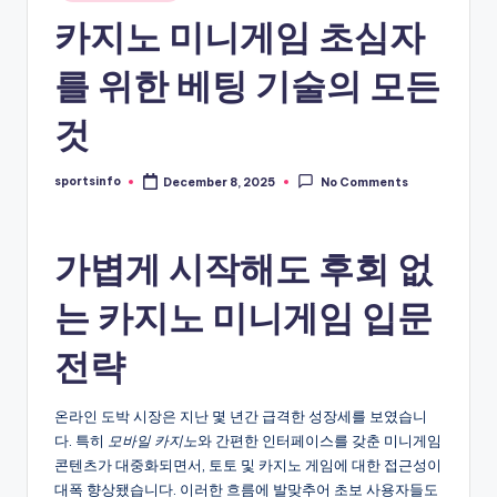
in
카지노 미니게임 초심자
를 위한 베팅 기술의 모든
것
sportsinfo
December 8, 2025
No Comments
Posted
by
가볍게 시작해도 후회 없
는 카지노 미니게임 입문
전략
온라인 도박 시장은 지난 몇 년간 급격한 성장세를 보였습니
다. 특히
모바일 카지노
와 간편한 인터페이스를 갖춘 미니게임
콘텐츠가 대중화되면서, 토토 및 카지노 게임에 대한 접근성이
대폭 향상됐습니다. 이러한 흐름에 발맞추어 초보 사용자들도