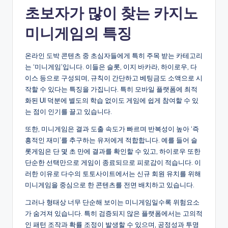
초보자가 많이 찾는 카지노
미니게임의 특징
온라인 도박 콘텐츠 중 초심자들에게 특히 주목 받는 카테고리
는 ‘미니게임’입니다. 이들은 슬롯, 이지 바카라, 하이로우, 다
이스 등으로 구성되며, 규칙이 간단하고 베팅금도 소액으로 시
작할 수 있다는 특징을 가집니다. 특히 모바일 플랫폼에 최적
화된 UI 덕분에 별도의 학습 없이도 게임에 쉽게 참여할 수 있
는 점이 인기를 끌고 있습니다.
또한, 미니게임은 결과 도출 속도가 빠르며 반복성이 높아 ‘즉
흥적인 재미’를 추구하는 유저에게 적합합니다. 예를 들어 슬
롯게임은 단 몇 초 만에 결과를 확인할 수 있고, 하이로우 또한
단순한 선택만으로 게임이 종료되므로 피로감이 적습니다. 이
러한 이유로 다수의 토토사이트에서는 신규 회원 유치를 위해
미니게임을 중심으로 한 콘텐츠를 전면 배치하고 있습니다.
그러나 형태상 너무 단순해 보이는 미니게임일수록 위험요소
가 숨겨져 있습니다. 특히 검증되지 않은 플랫폼에서는 고의적
인 패턴 조작과 확률 조정이 발생할 수 있으며, 공정성과 투명