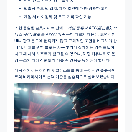
먹튀 신고 전력이 없는 플랫폼
입출금 속도 및 캡챠, 제재 조건에 대한 명확한 고지
게임 서버 이원화 및 로그 기록 확인 기능
또한 동일한 슬롯사이트 간에도
게임 종류나 RTP(환급률), 보
너스 규정, 프로모션 대상 기준
등이 다르기 때문에, 표면적인
UI나 광고 문구에 현혹되지 않고 구체적인 조건을 비교해야 합
니다. 비교를 위한 툴로는 사용 후기가 집계되는 외부 포털이
나 피해 사례 리포트가 참고될 수 있으나, 해당 커뮤니티도 운
영 구조에 따라 신뢰도가 다를 수 있음을 유의해야 합니다.
다음 장에서는 이러한 체크리스트를 통해 구체적인 슬롯사이
트와 바카라사이트 선택 기준을 심층적으로 살펴보겠습니다.