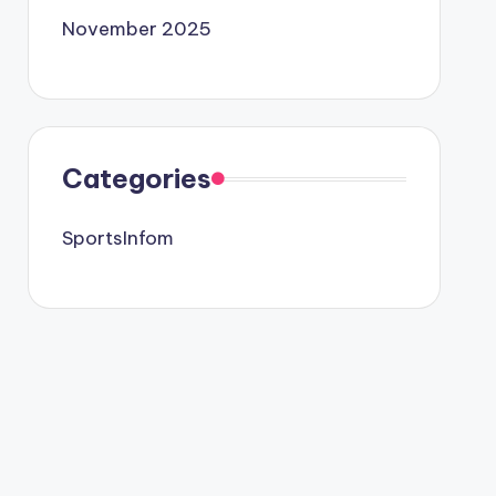
November 2025
Categories
SportsInfom