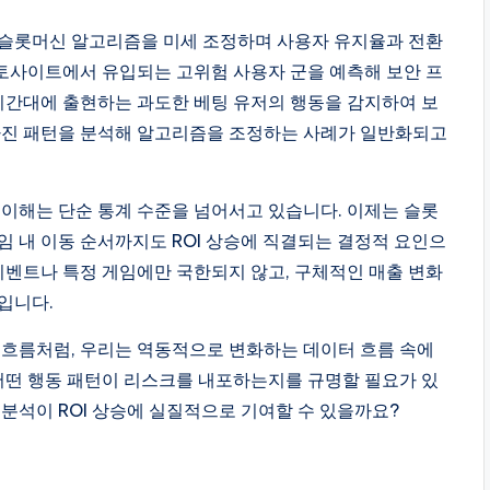
 슬롯머신 알고리즘을 미세 조정하며 사용자 유지율과 전환
토사이트에서 유입되는 고위험 사용자 군을 예측해 보안 프
 시간대에 출현하는 과도한 베팅 유저의 행동을 감지하여 보
 마진 패턴을 분석해 알고리즘을 조정하는 사례가 일반화되고
 이해는 단순 통계 수준을 넘어서고 있습니다. 이제는 슬롯
게임 내 이동 순서까지도 ROI 상승에 직결되는 결정적 요인으
 이벤트나 특정 게임에만 국한되지 않고, 구체적인 매출 변화
입니다.
 흐름처럼, 우리는 역동적으로 변화하는 데이터 흐름 속에
 어떤 행동 패턴이 리스크를 내포하는지를 규명할 필요가 있
분석이 ROI 상승에 실질적으로 기여할 수 있을까요?