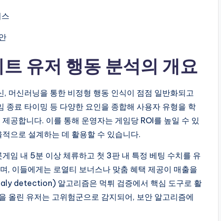
이스
방안
트 유저 행동 분석의 개요
, 머신러닝을 통한 비정형 행동 인식이 점점 일반화되고
게임 종료 타이밍 등 다양한 요인을 종합해 사용자 유형을 학
 제공합니다. 이를 통해 운영자는 게임당 ROI를 높일 수 있
율적으로 설계하는 데 활용할 수 있습니다.
게임 내 5분 이상 체류하고 첫 3판 내 특정 베팅 수치를 유
으며, 이들에게는 로열티 보너스나 맞춤 혜택 제공이 매출을
ly detection) 알고리즘은 먹튀 검증에서 핵심 도구로 활
을 올린 유저는 고위험군으로 감지되어, 보안 알고리즘에