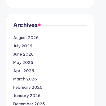
Archives
August 2026
July 2026
June 2026
May 2026
April 2026
March 2026
February 2026
January 2026
December 2025