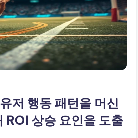
 유저 행동 패턴을 머신
 ROI 상승 요인을 도출