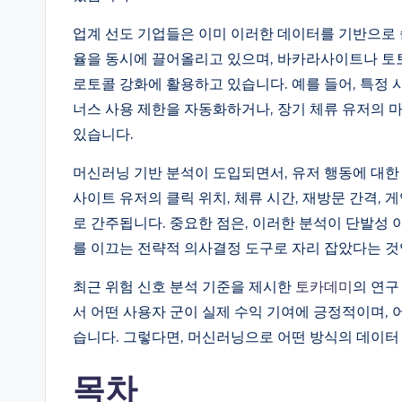
업계 선도 기업들은 이미 이러한 데이터를 기반으로
율을 동시에 끌어올리고 있으며, 바카라사이트나 토
로토콜 강화에 활용하고 있습니다. 예를 들어, 특정
너스 사용 제한을 자동화하거나, 장기 체류 유저의
있습니다.
머신러닝 기반 분석이 도입되면서, 유저 행동에 대한
사이트 유저의 클릭 위치, 체류 시간, 재방문 간격, 
로 간주됩니다. 중요한 점은, 이러한 분석이 단발성
를 이끄는 전략적 의사결정 도구로 자리 잡았다는 것
최근 위험 신호 분석 기준을 제시한
토카데미
의 연구
서 어떤 사용자 군이 실제 수익 기여에 긍정적이며,
습니다. 그렇다면, 머신러닝으로 어떤 방식의 데이터 
목차