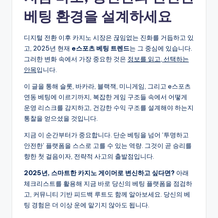
베팅 환경을 설계하세요
디지털 전환 이후 카지노 시장은 끊임없는 진화를 거듭하고 있
고, 2025년 현재
e스포츠 베팅 트렌드
는 그 중심에 있습니다.
그러한 변화 속에서 가장 중요한 것은
정보를 읽고, 선택하는
안목
입니다.
이 글을 통해 슬롯, 바카라, 블랙잭, 미니게임, 그리고 e스포츠
연동 베팅에 이르기까지, 복잡한 게임 구조들 속에서 어떻게
운영 리스크를 감지하고, 건강한 수익 구조를 설계해야 하는지
통찰을 얻으셨을 것입니다.
지금 이 순간부터가 중요합니다. 단순 베팅을 넘어 ‘투명하고
안전한’ 플랫폼을 스스로 고를 수 있는 역량. 그것이 곧 승리를
향한 첫 걸음이자, 전략적 사고의 출발점입니다.
2025년, 스마트한 카지노 게이머로 변신하고 싶다면?
아래
체크리스트를 활용해 지금 바로 당신의 베팅 플랫폼을 점검하
고, 커뮤니티 기반 피드백 루트도 함께 알아보세요. 당신의 베
팅 경험은 더 이상 운에 맡기지 않아도 됩니다.