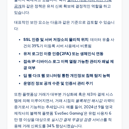
공개
와 같은 정책은 유저 신뢰 확보에 결정적인 역할을 하고
있습니다.
대표적인 보안 요소는 다음과 같은 기준으로 검토할 수 있습니
다:
SSL 인증 및 서버 저장소의 물리적 위치
: 데이터 유출 사
건의 39%가 미등록 서버 사용에서 비롯됨
유저 로그인 이중 인증(2FA) 또는 생체인식 연동
접속 IP·디바이스 로그 이력 열람 가능한 관리자 패널 제
공 여부
딥 웹·다크 웹 모니터링 통한 개인정보 침해 탐지 능력
운영진 정보 공개 수준 및 인증서 관리 주기
또한 플랫폼상 거래가 대부분 가상화폐 혹은 제3자 결제 시스
템에 의해 이루어지면서, 거래 시점의
블록체인 해시값 이력
이
증거로서 기능하는 추세입니다. 예를 들어, 2024년 9월 영국
제작사의 블랙잭 플랫폼 ‘EvoSec Gaming’은 유럽 사용자 6
만 명 이상을 대상으로
실시간 결제 무결성 검증 서비스
를 적
용해 거래 신뢰도를 34% 향상시켰습니다.