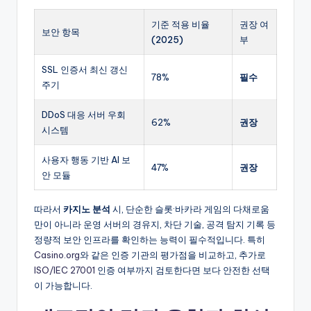
기준 적용 비율
권장 여
보안 항목
(2025)
부
SSL 인증서 최신 갱신
78%
필수
주기
DDoS 대응 서버 우회
62%
권장
시스템
사용자 행동 기반 AI 보
47%
권장
안 모듈
따라서
카지노 분석
시, 단순한 슬롯·바카라 게임의 다채로움
만이 아니라 운영 서버의 경유지, 차단 기술, 공격 탐지 기록 등
정량적 보안 인프라를 확인하는 능력이 필수적입니다. 특히
Casino.org
와 같은 인증 기관의 평가점을 비교하고, 추가로
ISO/IEC 27001
인증 여부까지 검토한다면 보다 안전한 선택
이 가능합니다.