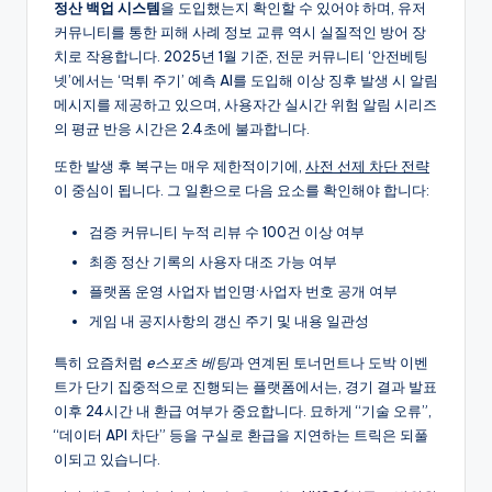
정산 백업 시스템
을 도입했는지 확인할 수 있어야 하며, 유저
커뮤니티를 통한 피해 사례 정보 교류 역시 실질적인 방어 장
치로 작용합니다. 2025년 1월 기준, 전문 커뮤니티 ‘안전베팅
넷’에서는 ‘먹튀 주기’ 예측 AI를 도입해 이상 징후 발생 시 알림
메시지를 제공하고 있으며, 사용자간 실시간 위험 알림 시리즈
의 평균 반응 시간은 2.4초에 불과합니다.
또한 발생 후 복구는 매우 제한적이기에,
사전 선제 차단 전략
이 중심이 됩니다. 그 일환으로 다음 요소를 확인해야 합니다:
검증 커뮤니티 누적 리뷰 수 100건 이상 여부
최종 정산 기록의 사용자 대조 가능 여부
플랫폼 운영 사업자 법인명·사업자 번호 공개 여부
게임 내 공지사항의 갱신 주기 및 내용 일관성
특히 요즘처럼
e스포츠 베팅
과 연계된 토너먼트나 도박 이벤
트가 단기 집중적으로 진행되는 플랫폼에서는, 경기 결과 발표
이후 24시간 내 환급 여부가 중요합니다. 묘하게 “기술 오류”,
“데이터 API 차단” 등을 구실로 환급을 지연하는 트릭은 되풀
이되고 있습니다.