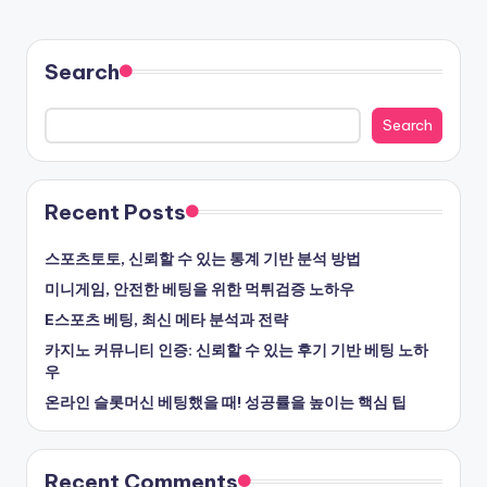
Search
Search
Recent Posts
스포츠토토, 신뢰할 수 있는 통계 기반 분석 방법
미니게임, 안전한 베팅을 위한 먹튀검증 노하우
E스포츠 베팅, 최신 메타 분석과 전략
카지노 커뮤니티 인증: 신뢰할 수 있는 후기 기반 베팅 노하
우
온라인 슬롯머신 베팅했을 때! 성공률을 높이는 핵심 팁
Recent Comments