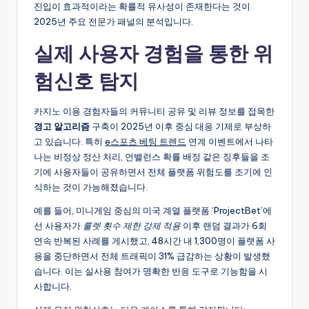
진입이 효과적이라는 확률적 유사성이 존재한다는 것이
2025년 주요 전문가 패널의 분석입니다.
실제 사용자 경험을 통한 위
험신호 탐지
카지노 이용 경험자들의 커뮤니티 공유 및 리뷰 정보를 접목한
경고 알고리즘
구축이 2025년 이후 중심 대응 기제로 부상하
고 있습니다. 특히
e스포츠 베팅 트렌드
연계 이벤트에서 나타
나는 비정상 정산 처리, 언밸런스 확률 배정 같은 징후들을 조
기에 사용자들이 공유하면서 전체 플랫폼 위험도를 조기에 인
식하는 것이 가능해졌습니다.
예를 들어, 미니게임 중심의 미국 계열 플랫폼 ‘ProjectBet’에
선 사용자가
룰렛 횟수 제한 강제 적용
이후 랜덤 결과가 6회
연속 반복된 사례를 게시했고, 48시간 내 1,300명이 플랫폼 사
용을 중단하면서 전체 트래픽이 31% 급감하는 상황이 발생했
습니다. 이는 실사용 참여가 명확한 반응 도구로 기능함을 시
사합니다.