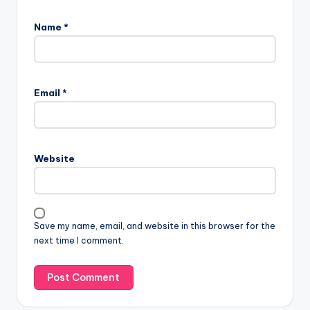
Name
*
Email
*
Website
Save my name, email, and website in this browser for the
next time I comment.