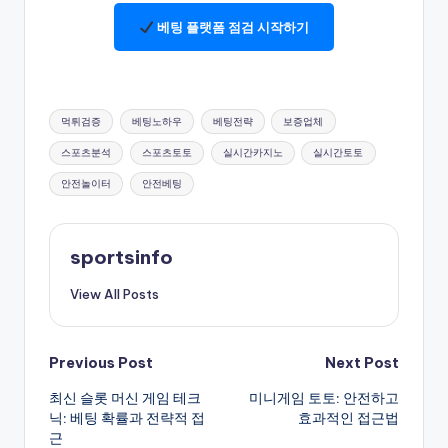
베팅 플랫폼 점검 시작하기
Tags:
먹튀검증
베팅노하우
베팅전략
보증업체
스포츠분석
스포츠토토
실시간카지노
실시간토토
안전놀이터
안전베팅
sportsinfo
View All Posts
Post
Previous Post
Next Post
최신 슬롯 머신 게임 테크
미니게임 토토: 안전하고
navigation
닉: 베팅 확률과 전략적 접
효과적인 접근법
근