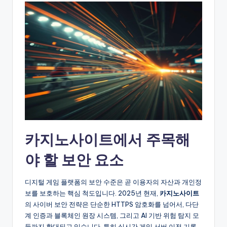
카지노사이트에서 주목해
야 할 보안 요소
디지털 게임 플랫폼의 보안 수준은 곧 이용자의 자산과 개인정
보를 보호하는 핵심 척도입니다. 2025년 현재,
카지노사이트
의 사이버 보안 전략은 단순한 HTTPS 암호화를 넘어서, 다단
계 인증과 블록체인 원장 시스템, 그리고 AI 기반 위험 탐지 모
듈까지 확대되고 있습니다. 특히
실시간 게임 서버 이전 기록