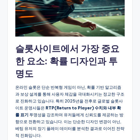
슬롯사이트에서 가장 중요
한 요소: 확률 디자인과 투
명도
온라인 슬롯은 단순 반복형 게임이 아닌, 확률 기반 알고리즘
과 보상 설계를 통해 사용자 체감을 극대화시키는 정교한 구조
로 진화하고 있습니다. 특히 2025년을 전후로 글로벌 슬롯사
이트 운영사들은
RTP(Return to Player) 수치와 내부 확
률 표기
투명성을 강조하며 유저들에게 신뢰도를 제공하는 방
향으로 전환하고 있습니다. 이는 단순한 디자인 변경이 아닌,
베팅 유저의 장기 플레이 데이터를 분석한 결과로 이어진 전략
적 진화입니다.