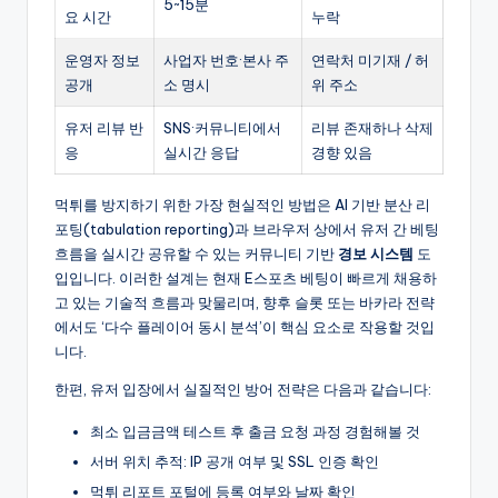
5~15분
요 시간
누락
운영자 정보
사업자 번호·본사 주
연락처 미기재 / 허
공개
소 명시
위 주소
유저 리뷰 반
SNS·커뮤니티에서
리뷰 존재하나 삭제
응
실시간 응답
경향 있음
먹튀를 방지하기 위한 가장 현실적인 방법은 AI 기반 분산 리
포팅(tabulation reporting)과 브라우저 상에서 유저 간 베팅
흐름을 실시간 공유할 수 있는 커뮤니티 기반
경보 시스템
도
입입니다. 이러한 설계는 현재 E스포츠 베팅이 빠르게 채용하
고 있는 기술적 흐름과 맞물리며, 향후 슬롯 또는 바카라 전략
에서도 ‘다수 플레이어 동시 분석’이 핵심 요소로 작용할 것입
니다.
한편, 유저 입장에서 실질적인 방어 전략은 다음과 같습니다:
최소 입금금액 테스트 후 출금 요청 과정 경험해볼 것
서버 위치 추적: IP 공개 여부 및 SSL 인증 확인
먹튀 리포트 포털에 등록 여부와 날짜 확인