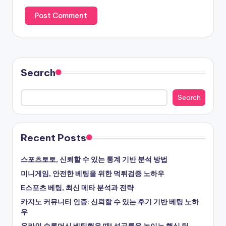
Search
Search
Recent Posts
스포츠토토, 신뢰할 수 있는 통계 기반 분석 방법
미니게임, 안전한 베팅을 위한 먹튀검증 노하우
E스포츠 베팅, 최신 메타 분석과 전략
카지노 커뮤니티 인증: 신뢰할 수 있는 후기 기반 베팅 노하
우