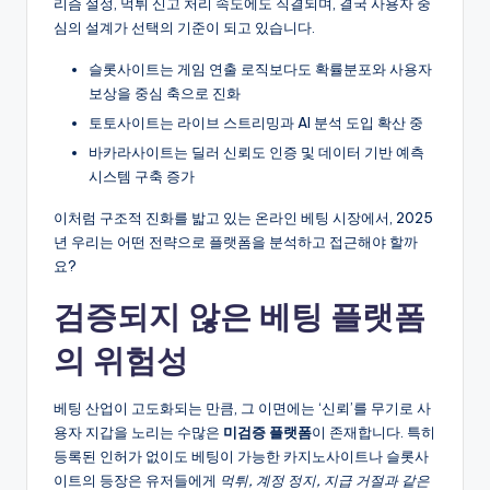
리즘 설정, 먹튀 신고 처리 속도에도 직결되며, 결국 사용자 중
심의 설계가 선택의 기준이 되고 있습니다.
슬롯사이트는 게임 연출 로직보다도 확률분포와 사용자
보상을 중심 축으로 진화
토토사이트는 라이브 스트리밍과 AI 분석 도입 확산 중
바카라사이트는 딜러 신뢰도 인증 및 데이터 기반 예측
시스템 구축 증가
이처럼 구조적 진화를 밟고 있는 온라인 베팅 시장에서, 2025
년 우리는 어떤 전략으로 플랫폼을 분석하고 접근해야 할까
요?
검증되지 않은 베팅 플랫폼
의 위험성
베팅 산업이 고도화되는 만큼, 그 이면에는 ‘신뢰’를 무기로 사
용자 지갑을 노리는 수많은
미검증 플랫폼
이 존재합니다. 특히
등록된 인허가 없이도 베팅이 가능한 카지노사이트나 슬롯사
이트의 등장은 유저들에게
먹튀, 계정 정지, 지급 거절과 같은