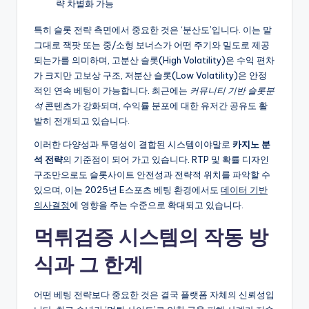
략 차별화 가능
특히 슬롯 전략 측면에서 중요한 것은 ‘분산도’입니다. 이는 말
그대로 잭팟 또는 중/소형 보너스가 어떤 주기와 밀도로 제공
되는가를 의미하며, 고분산 슬롯(High Volatility)은 수익 편차
가 크지만 고보상 구조, 저분산 슬롯(Low Volatility)은 안정
적인 연속 베팅이 가능합니다. 최근에는
커뮤니티 기반 슬롯분
석
콘텐츠가 강화되며, 수익률 분포에 대한 유저간 공유도 활
발히 전개되고 있습니다.
이러한 다양성과 투명성이 결합된 시스템이야말로
카지노 분
석 전략
의 기준점이 되어 가고 있습니다. RTP 및 확률 디자인
구조만으로도 슬롯사이트 안전성과 전략적 위치를 파악할 수
있으며, 이는 2025년 E스포츠 베팅 환경에서도
데이터 기반
의사결정
에 영향을 주는 수준으로 확대되고 있습니다.
먹튀검증 시스템의 작동 방
식과 그 한계
어떤 베팅 전략보다 중요한 것은 결국 플랫폼 자체의 신뢰성입