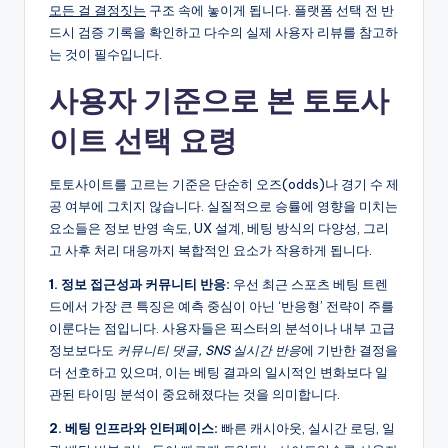
모든 걸 결정짓는
구조 속에 놓이게 됩니다. 플랫폼 선택 전 반
드시 검증 기록을 확인하고 다수의 실제 사용자 리뷰를 참고하
는 것이 필수입니다.
사용자 기준으로 본 토토사
이트 선택 요령
토토사이트를 고르는 기준은 단순히 오즈(odds)나 경기 수 제
공 여부에 그치지 않습니다. 실질적으로 승률에 영향을 미치는
요소들은 정보 반영 속도, UX 설계, 베팅 방식의 다양성, 그리
고 사후 처리 대응까지 복합적인 요소가 작용하게 됩니다.
1. 정보 접근성과 커뮤니티 반응:
우선 최근 스포츠 베팅 트렌
드에서 가장 큰 특징은 예측 중심이 아닌 ‘반응형’ 전략이 주를
이룬다는 점입니다. 사용자들은 픽스터의 분석이나 내부 고급
정보보다도
커뮤니티 댓글, SNS 실시간 반응
에 기반한 결정을
더 선호하고 있으며, 이는 베팅 결과의 일시적인 변화보다 일
관된 타이밍 분석이 중요해졌다는 것을 의미합니다.
2. 베팅 인프라와 인터페이스:
빠른 캐시아웃, 실시간 로딩, 일