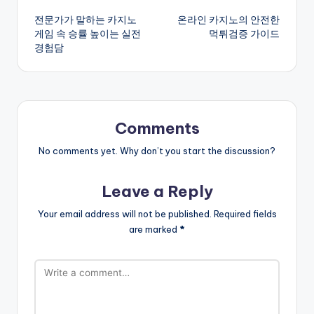
Post
전문가가 말하는 카지노
온라인 카지노의 안전한
navigation
게임 속 승률 높이는 실전
먹튀검증 가이드
경험담
Comments
No comments yet. Why don’t you start the discussion?
Leave a Reply
Your email address will not be published.
Required fields
are marked
*