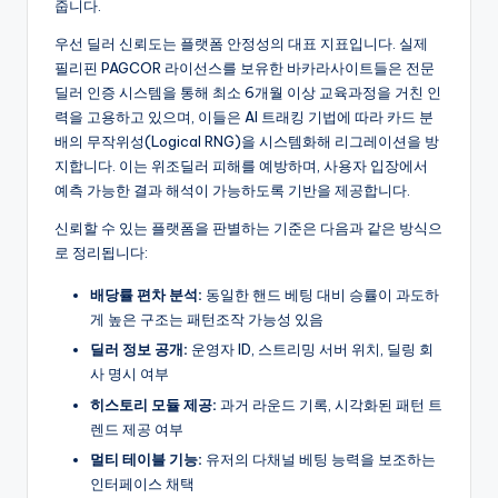
줍니다.
우선 딜러 신뢰도는 플랫폼 안정성의 대표 지표입니다. 실제
필리핀 PAGCOR 라이선스를 보유한 바카라사이트들은 전문
딜러 인증 시스템을 통해 최소 6개월 이상 교육과정을 거친 인
력을 고용하고 있으며, 이들은 AI 트래킹 기법에 따라 카드 분
배의 무작위성(Logical RNG)을 시스템화해 리그레이션을 방
지합니다. 이는 위조딜러 피해를 예방하며, 사용자 입장에서
예측 가능한 결과 해석이 가능하도록 기반을 제공합니다.
신뢰할 수 있는 플랫폼을 판별하는 기준은 다음과 같은 방식으
로 정리됩니다:
배당률 편차 분석:
동일한 핸드 베팅 대비 승률이 과도하
게 높은 구조는 패턴조작 가능성 있음
딜러 정보 공개:
운영자 ID, 스트리밍 서버 위치, 딜링 회
사 명시 여부
히스토리 모듈 제공:
과거 라운드 기록, 시각화된 패턴 트
렌드 제공 여부
멀티 테이블 기능:
유저의 다채널 베팅 능력을 보조하는
인터페이스 채택