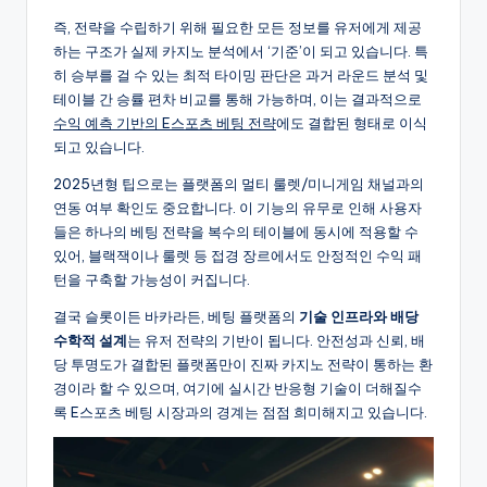
즉, 전략을 수립하기 위해 필요한 모든 정보를 유저에게 제공
하는 구조가 실제 카지노 분석에서 ‘기준’이 되고 있습니다. 특
히 승부를 걸 수 있는 최적 타이밍 판단은 과거 라운드 분석 및
테이블 간 승률 편차 비교를 통해 가능하며, 이는 결과적으로
수익 예측 기반의 E스포츠 베팅 전략
에도 결합된 형태로 이식
되고 있습니다.
2025년형 팁으로는 플랫폼의 멀티 룰렛/미니게임 채널과의
연동 여부 확인도 중요합니다. 이 기능의 유무로 인해 사용자
들은 하나의 베팅 전략을 복수의 테이블에 동시에 적용할 수
있어, 블랙잭이나 룰렛 등 접경 장르에서도 안정적인 수익 패
턴을 구축할 가능성이 커집니다.
결국 슬롯이든 바카라든, 베팅 플랫폼의
기술 인프라와 배당
수학적 설계
는 유저 전략의 기반이 됩니다. 안전성과 신뢰, 배
당 투명도가 결합된 플랫폼만이 진짜 카지노 전략이 통하는 환
경이라 할 수 있으며, 여기에 실시간 반응형 기술이 더해질수
록 E스포츠 베팅 시장과의 경계는 점점 희미해지고 있습니다.