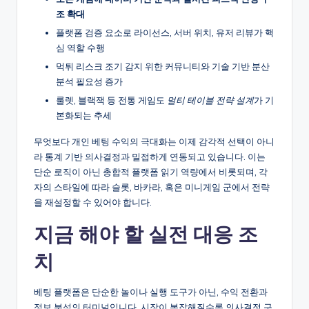
조 확대
플랫폼 검증 요소로 라이선스, 서버 위치, 유저 리뷰가 핵
심 역할 수행
먹튀 리스크 조기 감지 위한 커뮤니티와 기술 기반 분산
분석 필요성 증가
룰렛, 블랙잭 등 전통 게임도
멀티 테이블 전략 설계
가 기
본화되는 추세
무엇보다 개인 베팅 수익의 극대화는 이제 감각적 선택이 아니
라 통계 기반 의사결정과 밀접하게 연동되고 있습니다. 이는
단순 로직이 아닌 총합적 플랫폼 읽기 역량에서 비롯되며, 각
자의 스타일에 따라 슬롯, 바카라, 혹은 미니게임 군에서 전략
을 재설정할 수 있어야 합니다.
지금 해야 할 실전 대응 조
치
베팅 플랫폼은 단순한 놀이나 실행 도구가 아닌, 수익 전환과
정보 분석의 터미널입니다. 시장이 복잡해질수록 의사결정 구