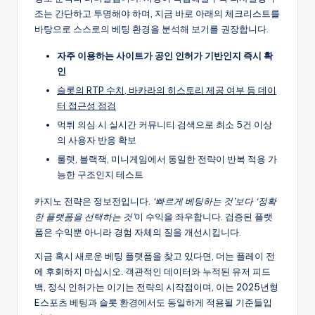
조는 간단하고 투명해야 하며, 지금 바로 아래의 체크리스트를
바탕으로 스스로의 베팅 환경을 분석해 보기를 권장합니다.
자주 이용하는 사이트가 공인 인허가 기반인지 즉시 확
인
슬롯의 RTP 수치, 바카라의 히스토리 제공 여부 등 데이
터 접근성 점검
먹튀 의심 시 실시간 커뮤니티 검색으로 최소 5건 이상
의 사용자 반응 확보
룰렛, 블랙잭, 미니게임에서 동일한 전략이 반복 적용 가
능한 구조인지 테스트
카지노 전략은 정보전입니다.
‘빠르게 베팅하는 것’보다 ‘정확
한 플랫폼을 선택하는 것’
이 수익을 좌우합니다. 검증된 플랫
폼은 수익뿐 아니라 경험 자체의 질을 개선시킵니다.
지금 혹시 새로운 베팅 플랫폼을 찾고 있다면, 더는 플레이 전
에 후회하지 마십시오. 객관적인 데이터와 누적된 유저 피드
백, 정식 인허가는 이기는 전략의 시작점이며, 이는 2025년형
E스포츠 베팅과 슬롯 환경에서도 동일하게 적용될 기준들입