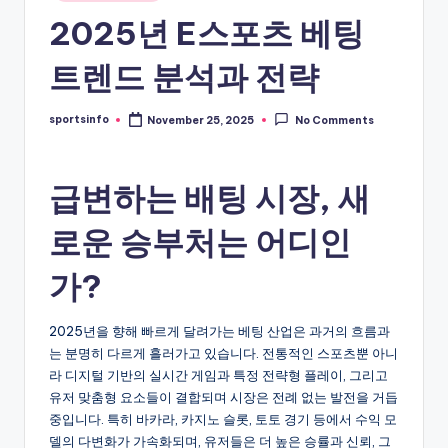
in
2025년 E스포츠 베팅
트렌드 분석과 전략
sportsinfo
November 25, 2025
No Comments
Posted
by
급변하는 배팅 시장, 새
로운 승부처는 어디인
가?
2025년을 향해 빠르게 달려가는 베팅 산업은 과거의 흐름과
는 분명히 다르게 흘러가고 있습니다. 전통적인 스포츠뿐 아니
라 디지털 기반의 실시간 게임과 특정 전략형 플레이, 그리고
유저 맞춤형 요소들이 결합되며 시장은 전례 없는 발전을 거듭
중입니다. 특히 바카라, 카지노 슬롯, 토토 경기 등에서 수익 모
델의 다변화가 가속화되며, 유저들은 더 높은 승률과 신뢰, 그